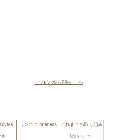
アソビバ祭り開催！ >>
oviva
ワンネス oneness
これまでの取り組み
公表
発達タッチケア