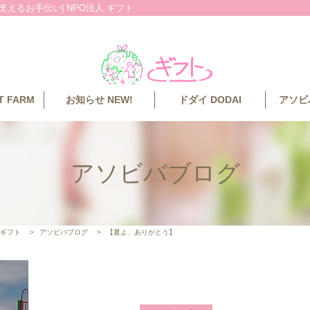
えるお手伝い| NPO法人 ギフト
 FARM
お知らせ NEW!
ドダイ DODAI
アソビバ
アソビバブログ
 ギフト
>
アソビバブログ
>
【夏よ、ありがとう】