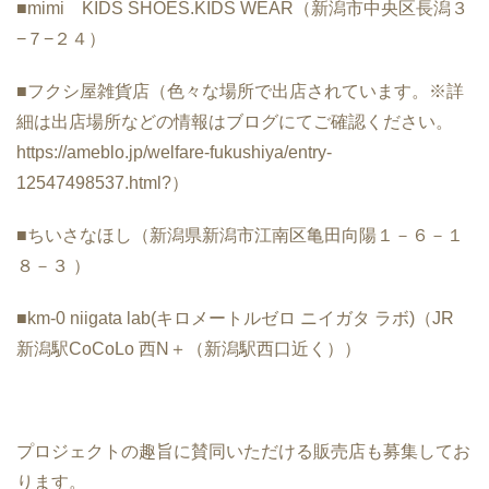
■mimi KIDS SHOES.KIDS WEAR（新潟市中央区長潟３
−７−２４）
■フクシ屋雑貨店（色々な場所で出店されています。※詳
細は出店場所などの情報はブログにてご確認ください。
https://ameblo.jp/welfare-fukushiya/entry-
12547498537.html?）
■ちいさなほし（新潟県新潟市江南区亀田向陽１－６－１
８－３ ）
■km-0 niigata lab(キロメートルゼロ ニイガタ ラボ)（JR
新潟駅CoCoLo 西N＋（新潟駅西口近く））
プロジェクトの趣旨に賛同いただける販売店も募集してお
ります。