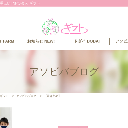
伝い| NPO法人 ギフト
 FARM
お知らせ NEW!
ドダイ DODAI
アソビバ
アソビバブログ
 ギフト
>
アソビバブログ
>
【書き初め】