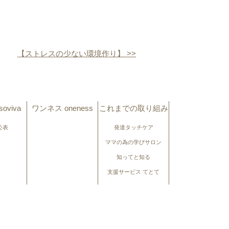
【ストレスの少ない環境作り】 >>
oviva
ワンネス oneness
これまでの取り組み
公表
発達タッチケア
ママの為の学びサロン
知ってと知る
支援サービス てとて