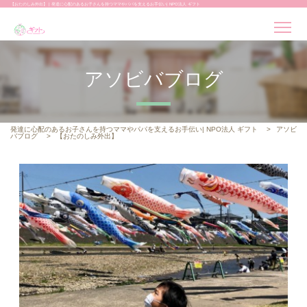
【おたのしみ外出】 | 発達に心配のあるお子さんを持つママやパパを支えるお手伝い| NPO法人 ギフト
アソビバブログ
発達に心配のあるお子さんを持つママやパパを支えるお手伝い| NPO法人 ギフト
>
アソビ
バブログ
>
【おたのしみ外出】